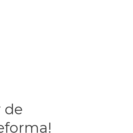
r de
eforma!