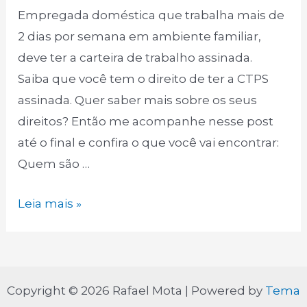
Empregada doméstica que trabalha mais de
2 dias por semana em ambiente familiar,
deve ter a carteira de trabalho assinada.
Saiba que você tem o direito de ter a CTPS
assinada. Quer saber mais sobre os seus
direitos? Então me acompanhe nesse post
até o final e confira o que você vai encontrar:
Quem são …
Empregada
Leia mais »
doméstica
que
trabalha
mais
Copyright © 2026 Rafael Mota | Powered by
Tema