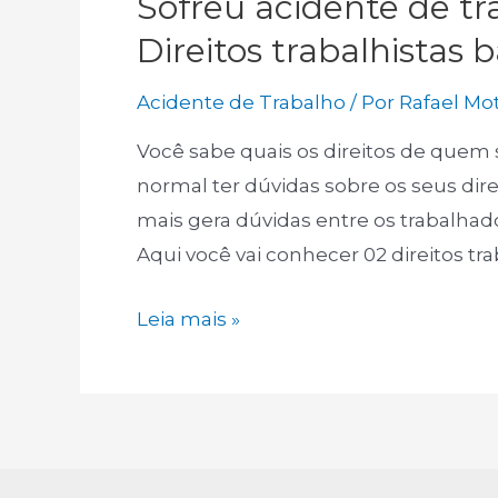
Sofreu acidente de tr
Direitos trabalhistas b
Acidente de Trabalho
/ Por
Rafael Mo
Você sabe quais os direitos de quem 
normal ter dúvidas sobre os seus dire
mais gera dúvidas entre os trabalhador
Aqui você vai conhecer 02 direitos t
Sofreu
Leia mais »
acidente
de
trabalho
e
foi