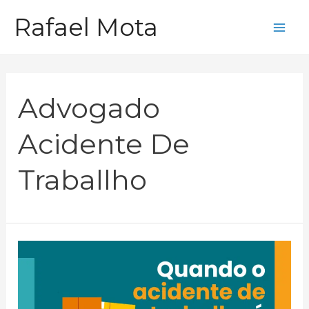
Ir
Rafael Mota
para
Mai
o
Me
conteúdo
Advogado
Acidente De
Traballho