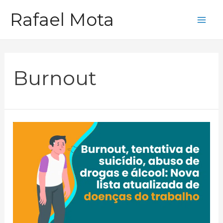
Ir
Rafael Mota
para
Mai
o
Me
conteúdo
Burnout