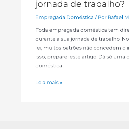
jornada de trabalho?
Empregada Doméstica
/ Por
Rafael 
Toda empregada doméstica tem direit
durante a sua jornada de trabalho. N
lei, muitos patrões não concedem o i
isso, preparei este artigo. Dá só um
doméstica …
Empregada
Leia mais »
doméstica
deve
ter
intervalo
na