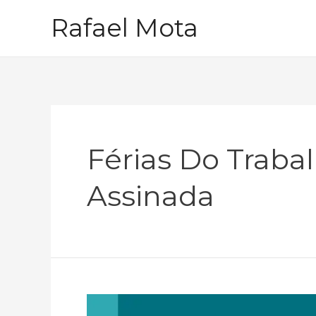
Ir
Rafael Mota
para
o
conteúdo
Férias Do Traba
Assinada