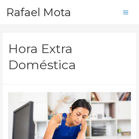
Ir
Rafael Mota
para
Mai
o
Me
conteúdo
Hora Extra
Doméstica