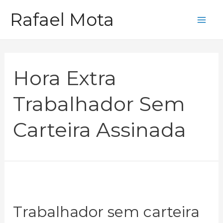
Ir
Rafael Mota
para
Mai
o
Me
conteúdo
Hora Extra
Trabalhador Sem
Carteira Assinada
Trabalhador sem carteira