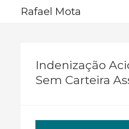
Ir
Rafael Mota
para
o
conteúdo
Indenização Aci
Sem Carteira As