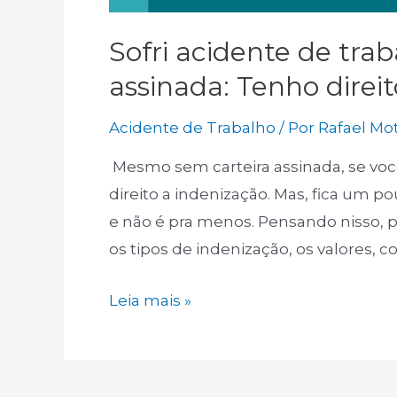
Sofri acidente de trab
assinada: Tenho direi
Acidente de Trabalho
/ Por
Rafael Mo
Mesmo sem carteira assinada, se você
direito a indenização. Mas, fica um p
e não é pra menos. Pensando nisso, pr
os tipos de indenização, os valores, 
Sofri
Leia mais »
acidente
de
trabalho