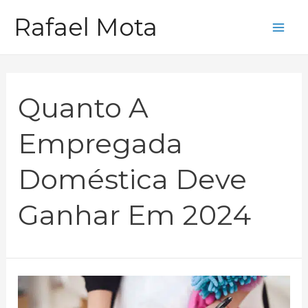
Ir
Rafael Mota
para
Mai
o
Me
conteúdo
Quanto A
Empregada
Doméstica Deve
Ganhar Em 2024