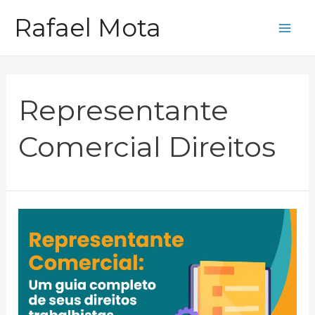
Ir
Rafael Mota
para
Mai
o
Me
conteúdo
Representante
Comercial Direitos