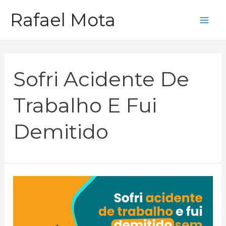
Ir
Rafael Mota
para
Mai
o
Me
conteúdo
Sofri Acidente De
Trabalho E Fui
Demitido