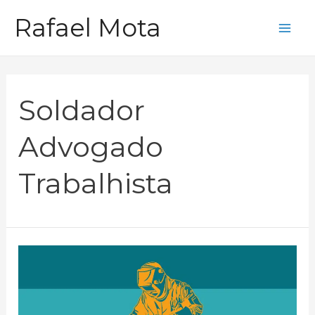
Ir
Rafael Mota
para
Mai
o
Me
conteúdo
Soldador
Advogado
Trabalhista