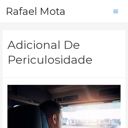
Ir
Rafael Mota
para
Mai
o
Me
conteúdo
Adicional De
Periculosidade