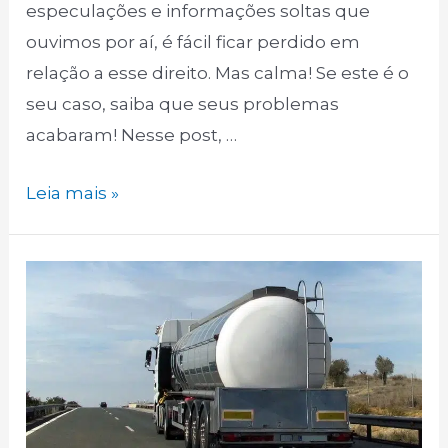
especulações e informações soltas que
ouvimos por aí, é fácil ficar perdido em
relação a esse direito. Mas calma! Se este é o
seu caso, saiba que seus problemas
acabaram! Nesse post, …
6
Leia mais »
dúvidas
sobre
o
adicional
de
periculosidade
do
caminhoneiro!