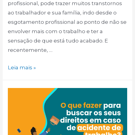
profissional, pode trazer muitos transtornos
ao trabalhador e sua família, indo desde o
esgotamento profissional ao ponto de não se
envolver mais com o trabalho e ter a
sensação de que está tudo acabado. E
recentemente, …
05
Leia mais »
Direitos
trabalhistas
de
quem
é
diagnosticado
com