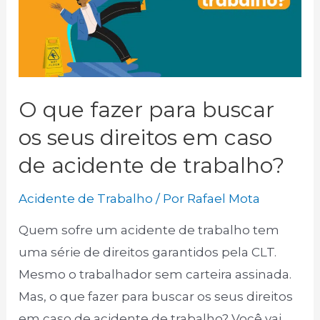
Síndrome
de
Burnout.
O que fazer para buscar
os seus direitos em caso
de acidente de trabalho?
Acidente de Trabalho
/ Por
Rafael Mota
Quem sofre um acidente de trabalho tem
uma série de direitos garantidos pela CLT.
Mesmo o trabalhador sem carteira assinada.
Mas, o que fazer para buscar os seus direitos
em caso de acidente de trabalho? Você vai