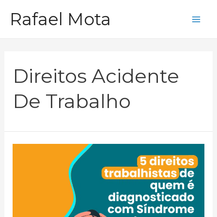
Ir
Rafael Mota
para
Mai
o
Me
conteúdo
Direitos Acidente
De Trabalho