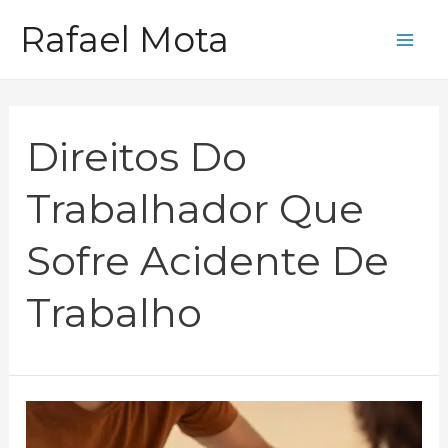
Ir
Rafael Mota
para
Mai
o
Me
conteúdo
Direitos Do
Trabalhador Que
Sofre Acidente De
Trabalho