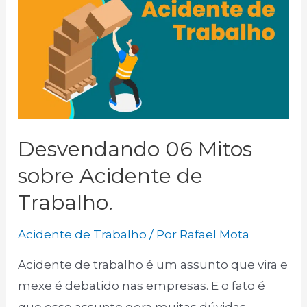
um
acidente
de
trabalho
e
não
Desvendando 06 Mitos
te
contam.
sobre Acidente de
Trabalho.
Acidente de Trabalho
/ Por
Rafael Mota
Acidente de trabalho é um assunto que vira e
mexe é debatido nas empresas. E o fato é