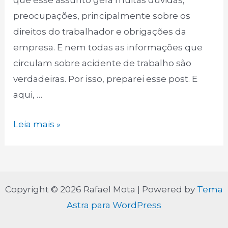
que esse assunto gera muitas dúvidas,
preocupações, principalmente sobre os
direitos do trabalhador e obrigações da
empresa. E nem todas as informações que
circulam sobre acidente de trabalho são
verdadeiras. Por isso, preparei esse post. E
aqui, …
Desvendando
Leia mais »
06
Mitos
sobre
Acidente
Copyright © 2026 Rafael Mota | Powered by
Tema
de
Astra para WordPress
Trabalho.