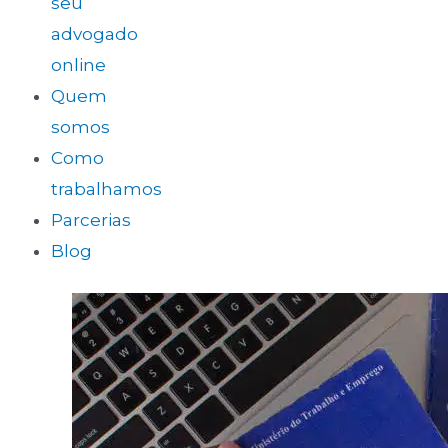
seu
advogado
online
Quem
somos
Como
trabalhamos
Parcerias
Blog