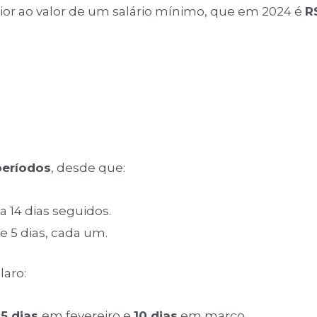
rior ao valor de um salário mínimo, que em 2024 é
R
períodos
, desde que:
a 14 dias seguidos.
 5 dias, cada um.
laro:
,
5 dias
em fevereiro e
10 dias
em março.