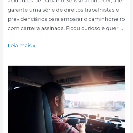
acidentes de trabalho. Se isso acontecer, a lei
garante uma série de direitos trabalhistas e
previdenciários para amparar o caminhoneiro
com carteira assinada. Ficou curioso e quer …
Caminhoneiro,
Leia mais »
conheça
seus
direitos
em
caso
de
acidente!