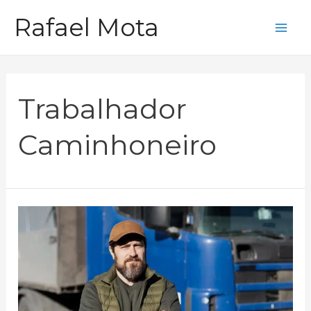
Ir
Rafael Mota
para
Mai
o
Me
conteúdo
Trabalhador
Caminhoneiro