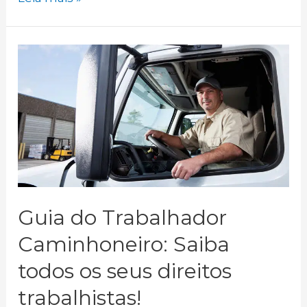
Dúvidas
mais
Comuns
sobre
Jornada
do
Motorista
Guia do Trabalhador
Caminhoneiro: Saiba
todos os seus direitos
trabalhistas!