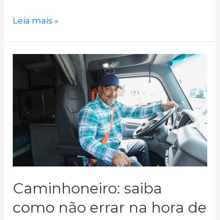
Horas
Leia mais »
extras
do
caminhoneiro:
Entenda
seus
direitos
trabalhistas!
Caminhoneiro: saiba
como não errar na hora de