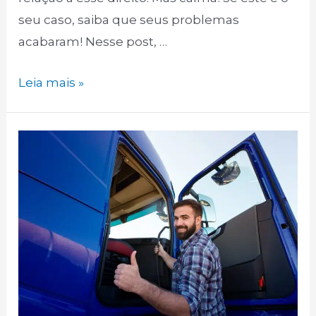
seu caso, saiba que seus problemas
acabaram! Nesse post, …
6
Leia mais »
dúvidas
sobre
o
adicional
de
periculosidade
do
caminhoneiro!