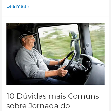
Caminhoneiro:
Leia mais »
saiba
como
não
errar
na
hora
de
contratar
um
advogado
trabalhista!
10 Dúvidas mais Comuns
sobre Jornada do