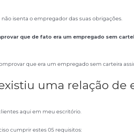
ho, não isenta o empregador das suas obrigações.
rovar que de fato era um empregado sem carteira
a comprovar que era um empregado sem carteira ass
existiu uma relação d
ientes aqui em meu escritório.
so cumprir estes 05 requisitos: