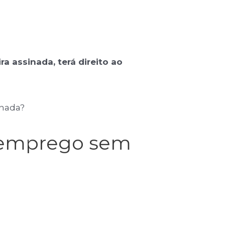
 assinada, terá direito ao
inada?
e emprego sem