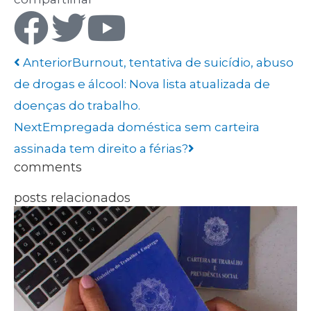
Anterior
Burnout, tentativa de suicídio, abuso
de drogas e álcool: Nova lista atualizada de
doenças do trabalho.
Next
Empregada doméstica sem carteira
assinada tem direito a férias?
comments
posts relacionados