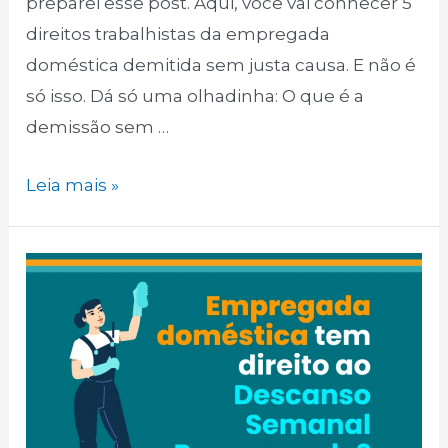
preparei esse post. Aqui, você vai conhecer 5
direitos trabalhistas da empregada
doméstica demitida sem justa causa. E não é
só isso. Dá só uma olhadinha: O que é a
demissão sem …
06
Leia mais »
Direitos
da
empregada
doméstica
mandada
embora
sem
justa