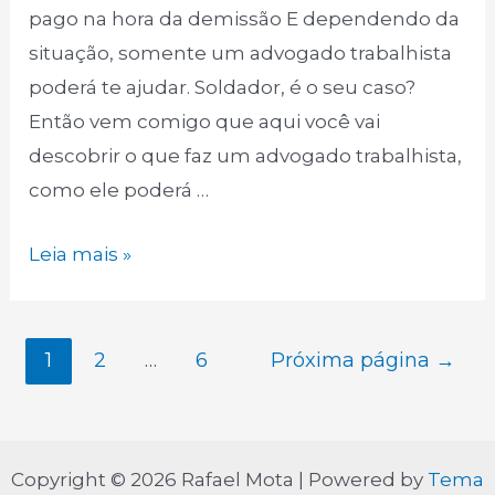
pago na hora da demissão E dependendo da
situação, somente um advogado trabalhista
poderá te ajudar. Soldador, é o seu caso?
Então vem comigo que aqui você vai
descobrir o que faz um advogado trabalhista,
como ele poderá …
Soldador:
Leia mais »
Saiba
como
Paginação
um
1
2
…
6
Próxima página
→
de
advogado
posts
trabalhista
poderá
Copyright © 2026 Rafael Mota | Powered by
Tema
te