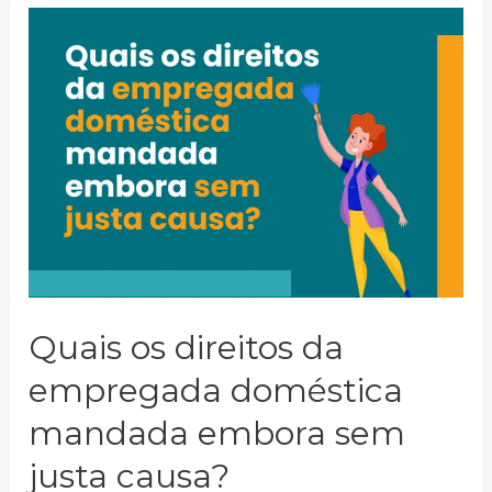
assinada
tem
direito
ao
13º
salário?
Quais os direitos da
empregada doméstica
mandada embora sem
justa causa?