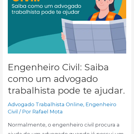
como
um
advogado
trabalhista
poderá
te
ajudar.
Engenheiro Civil: Saiba
como um advogado
trabalhista pode te ajudar.
Advogado Trabalhista Online
,
Engenheiro
Civil
/ Por
Rafael Mota
Normalmente, o engenheiro civil procura a
ajuda de um advogado quando já possui um