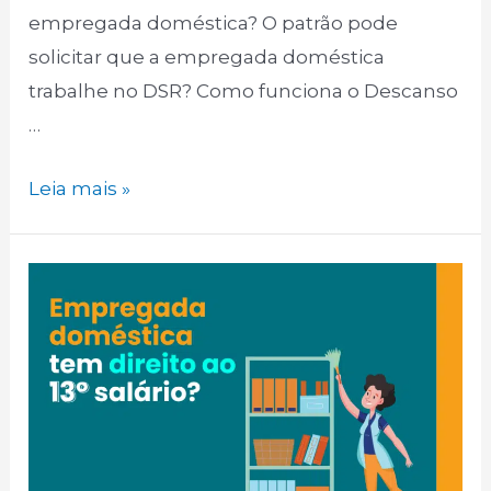
empregada doméstica? O patrão pode
solicitar que a empregada doméstica
trabalhe no DSR? Como funciona o Descanso
…
Empregada
Leia mais »
doméstica
tem
direito
a
Descanso
Semanal
Remunerado?