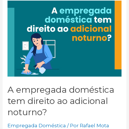
da
empregada
doméstica
mandada
embora
sem
justa
causa?
A empregada doméstica
tem direito ao adicional
noturno?
Empregada Doméstica
/ Por
Rafael Mota