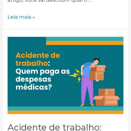
A
Leia mais »
empregada
doméstica
tem
direito
ao
13º
salário?
Acidente de trabalho: