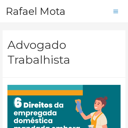
Ir
Rafael Mota
para
Mai
o
Me
conteúdo
Advogado
Trabalhista