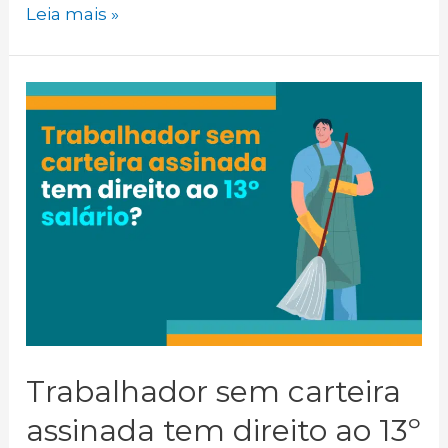
Acidente
Leia mais »
de
trabalho:
Quem
paga
as
despesas
médicas?
Trabalhador sem carteira
assinada tem direito ao 13º