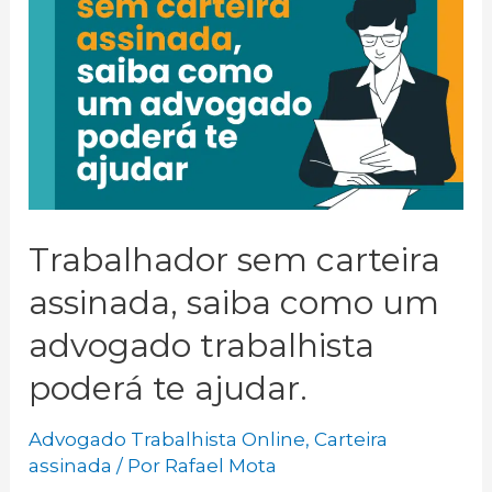
ao
adicional
noturno?
Trabalhador sem carteira
assinada, saiba como um
advogado trabalhista
poderá te ajudar.
Advogado Trabalhista Online
,
Carteira
assinada
/ Por
Rafael Mota